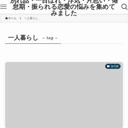
別れ話・一目ぼれ・浮気・片思い・倦
怠期・振られる恋愛の悩みを集めて
みました
ホーム
一人暮らし
一人暮らし
– tag –
未分類