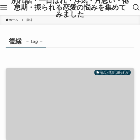
別れ話・一目ぼれ・浮気・片思い・倦
怠期・振られる恋愛の悩みを集めて
みました
ホーム
復縁
復縁
– tag –
彼女・彼氏に振られた