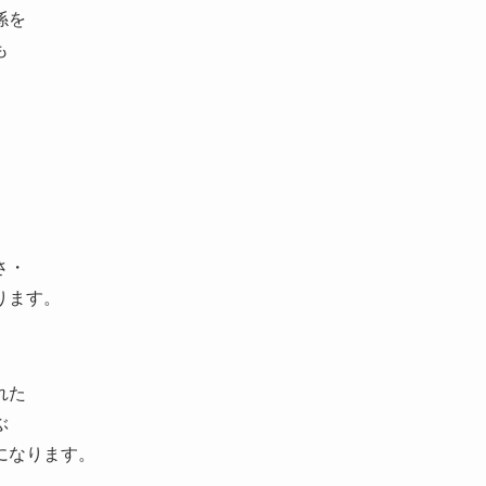
係を
も
さ・
ります。
れた
ぶ
になります。