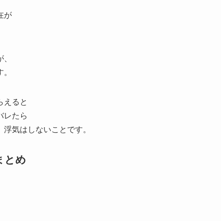
在が
が、
す。
らえると
バレたら
、浮気はしないことです。
まとめ