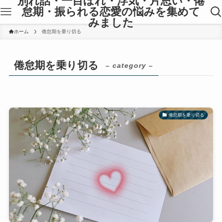
別れ話・一目ぼれ・浮気・片思い・倦
怠期・振られる恋愛の悩みを集めて
みました
ホーム
倦怠期を乗り切る
倦怠期を乗り切る
– category –
倦怠期を乗り切る